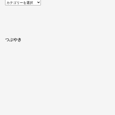
記
事
を
探
す
つぶやき