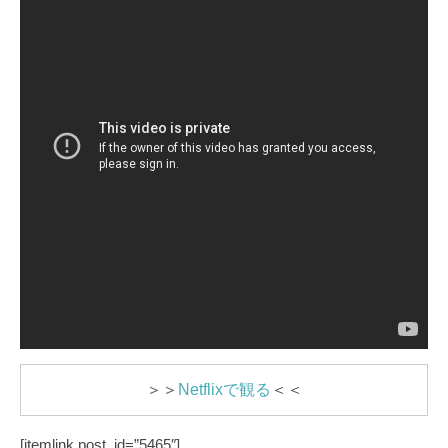
＞＞
Netflixで観る
＜＜
[itemlink post_id=”5465″]