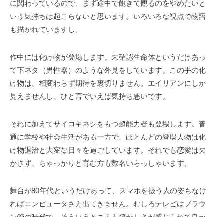
に関わっているので、まず途中で飽きて観るのをやめたいと
いう気持ちは起こらないと思います。いろいろな視点で物語
も描かれていますし。
作中には化け物が登場します。未確認生命体というだけあっ
て下ネタ（男性器）のような外見をしています。この手の化
け物は、相変わらず期待を裏切りません。エイリアンにしか
見えませんし、ひと言でいえば気持ち悪いです。
それに加えてサイコキネシをもつ超能力者も登場します。普
通に学校や社会生活がある一方で、ほとんどの登場人物は化
け物退治と大変な日々を過ごしています。それでも恋愛は欠
かさず、ちゃっかりと育む方も数名いらっしゃいます。
舞台が80年代というだけあって、スマホを扱う人の姿もなけ
ればコンピュータさえ出てきません。むしろテレビはブラウ
ン管の時代で、そういうところも懐かしさが感じられて良か