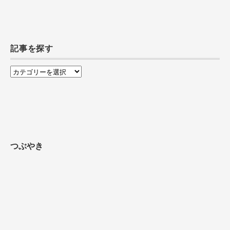
記事を探す
記
事
を
探
す
つぶやき