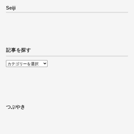
Seiji
記事を探す
記
事
を
探
す
つぶやき