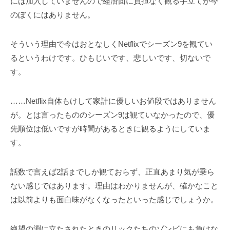
には加入していませんので経済面に負担なく観る手立てが今
のぼくにはありません。
そういう理由で今はおとなしくNetflixでシーズン9を観てい
るというわけです。ひもじいです、悲しいです、切ないで
す。
……Netflix自体もけして家計に優しいお値段ではありません
が。とは言ったもののシーズン9は観ていなかったので、優
先順位は低いですが時間があるときに観るようにしていま
す。
話数で言えば2話までしか観ておらず、正直あまり気が乗ら
ない感じではあります。理由はわかりませんが、確かなこと
は以前よりも面白味がなくなったといった感じでしょうか。
絶望の淵に立たされたときのリックたちのゾンビにも負けな