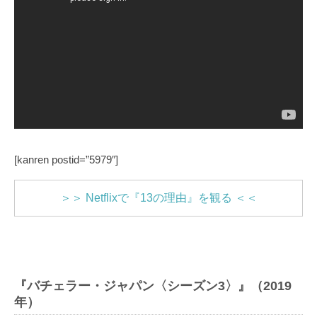
[kanren postid=”5979″]
＞＞ Netflixで『13の理由』を観る ＜＜
『バチェラー・ジャパン〈シーズン3〉』（2019
年）