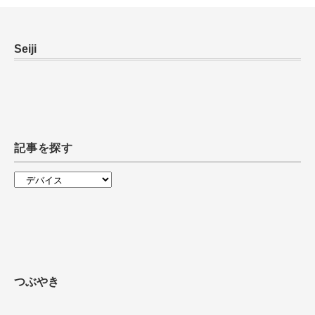
Seiji
記事を探す
記
事
を
探
す
つぶやき