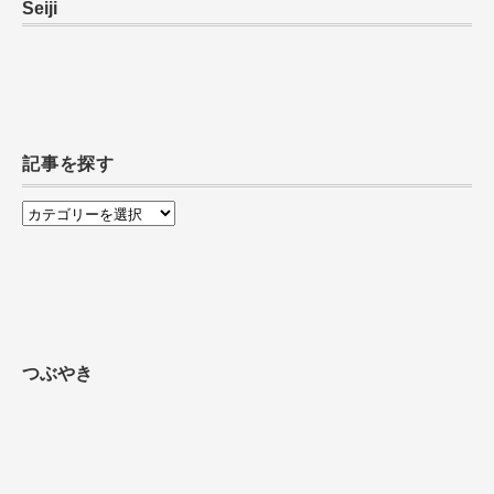
Seiji
記事を探す
記
事
を
探
す
つぶやき