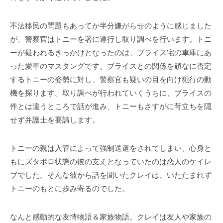
不法移民の問題もあってか半分嫌がらせのように感じました
が、警察官はトニーを署に連行し取り調べを行います。トニ
ーが疑われるきっかけとなったのは、ブライス宅の車庫にあ
った愛車のマスタングです。ブライスとの関係を頑なに否定
するトニーの姿勢に対し、警察官も疑いの目を向け犯行の動
機を探ります。取り調べが行われていくうちに、ブライスの
件とは違うところで話が進み、トニーもさすがに苛立ちを隠
せず弁護士を要請します。
トニーの親は入管によって強制送還をされてしまい、心身と
もにズタボロ状態の彼の支えとなっていたのは恋人のケイレ
ブでした。そんな彼から話を聞いたクレイは、いたたまれず
トニーのもとに歩み寄るのでした。
なんと感動的な友情物語＆家族物語。クレイは友人や家族の