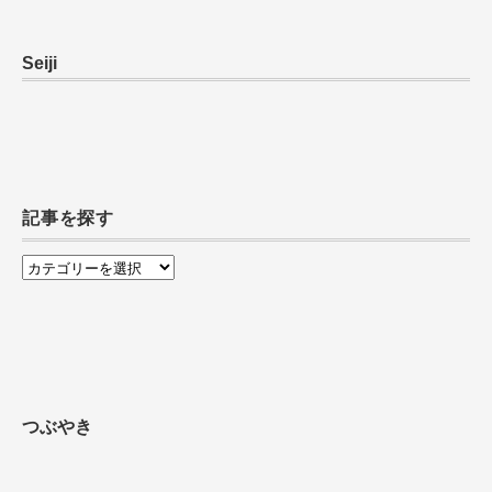
Seiji
記事を探す
記
事
を
探
す
つぶやき