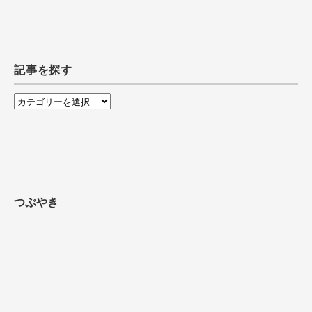
記事を探す
記
事
を
探
す
つぶやき