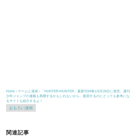
Home
›
ゲームと漫画
›
「HUNTER×HUNTER」最新刊34巻が6月26日に発売。週刊
少年ジャンプの連載も再開するかもしれないから、復習するのにとっても参考にな
るサイトも紹介するよ！
おもろい漫画
関連記事