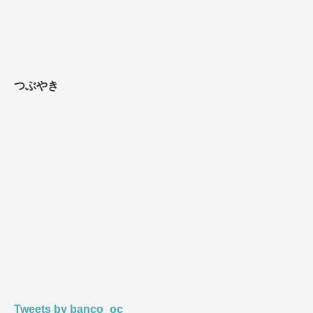
事
を
探
す
つぶやき
Tweets by banco_oc