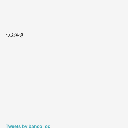
事
を
探
す
つぶやき
Tweets by banco_oc